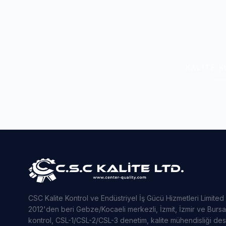
KALITE 
CSC Kalite Kontrol ve Endüstriyel İş Gücü Hizmetleri Limited
2012'den beri Gebze/Kocaeli merkezli, İzmit, İzmir ve Bursa
kontrol, CSL-1/CSL-2/CSL-3 denetim, kalite mühendisliği de