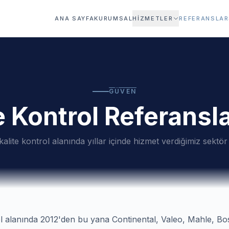
ANA SAYFA
KURUMSAL
HIZMETLER
REFERANSLAR
GÜVEN
e Kontrol Referansl
alite kontrol alanında yıllar içinde hizmet verdiğimiz sektör l
l alanında 2012'den bu yana Continental, Valeo, Mahle, Bo