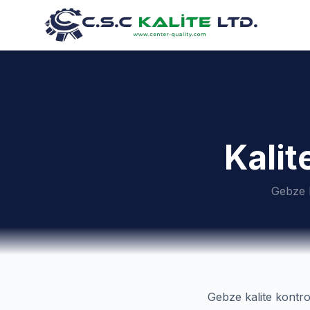
Kalit
Gebze k
Gebze kalite kontro