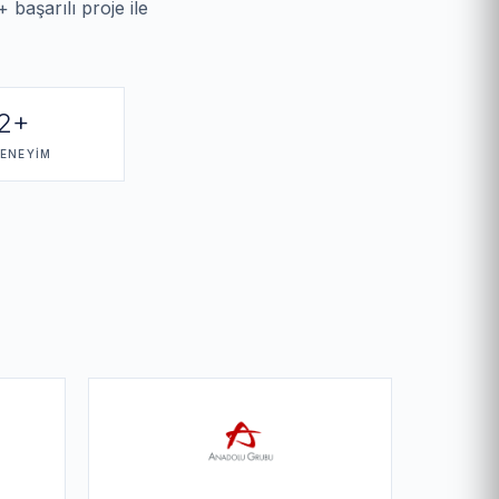
 başarılı proje ile
2+
DENEYIM