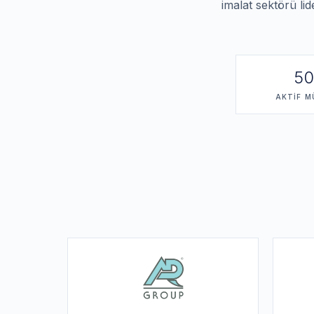
imalat sektörü lid
5
AKTIF M