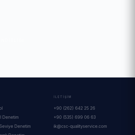
NDISLIĞI
R
İLETIŞIM
ol
+90 (262) 642 25 26
l Denetim
+90 (535) 699 06 63
 Seviye Denetim
ik@csc-qualityservice.com