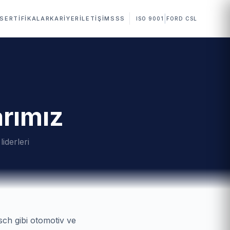
|
SERTIFIKALAR
KARIYER
İLETIŞIM
SSS
ISO 9001
FORD CSL
arımız
iderleri
sch gibi otomotiv ve