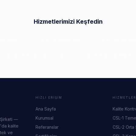
Hizmetlerimizi Keşfedin
KONTROL
CSL-1 DENETIM
KALITE MÜHE
ENDÜSTRIYEL İŞ GÜCÜ
SERTIFIKALARIMIZ
HIZLI ERIŞIM
HIZMETLE
Ana Sayfa
Kalite Kontr
Kurumsal
CSL-1 Teme
 Şirketi —
'da kalite
Referanslar
CSL-2 Orta
stek ve