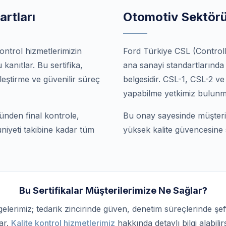
artları
Otomotiv Sektörü 
ontrol hizmetlerimizin
Ford Türkiye CSL (Controll
kanıtlar. Bu sertifika,
ana sanayi standartlarında k
yileştirme ve güvenilir süreç
belgesidir. CSL-1, CSL-2 v
yapabilme yetkimiz bulunm
lünden final kontrole,
Bu onay sayesinde müşteril
niyeti takibine kadar tüm
yüksek kalite güvencesine s
Bu Sertifikalar Müşterilerimize Ne Sağlar?
gelerimiz; tedarik zincirinde güven, denetim süreçlerinde şeffa
ar.
Kalite kontrol hizmetlerimiz
hakkında detaylı bilgi alabilirs