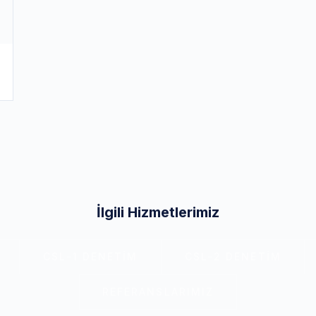
İlgili Hizmetlerimiz
CSL-1 DENETIM
CSL-2 DENETIM
REFERANSLARIMIZ