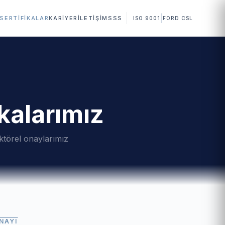
|
SERTIFIKALAR
KARIYER
İLETIŞIM
SSS
ISO 9001
FORD CSL
kalarımız
ektörel onaylarımız
NAYI