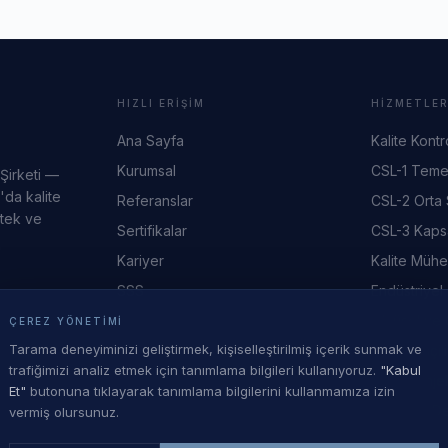
HIZLI ERIŞIM
HIZMETLE
Ana Sayfa
Kalite Kontr
Kurumsal
CSL-1 Teme
 Şirketi —
'da kalite
Referanslar
CSL-2 Orta
stek ve
Sertifikalar
CSL-3 Kaps
Kariyer
Kalite Mühe
SSS
Endüstriyel
Ölçüsel ve 
ÇEREZ YÖNETIMI
Tarama deneyiminizi geliştirmek, kişiselleştirilmiş içerik sunmak ve
Montaj İşçili
trafiğimizi analiz etmek için tanımlama bilgileri kullanıyoruz.
"Kabul
Plastik Enj
Et"
butonuna tıklayarak tanımlama bilgilerini kullanmamıza izin
Lojistik & 
vermiş olursunuz.