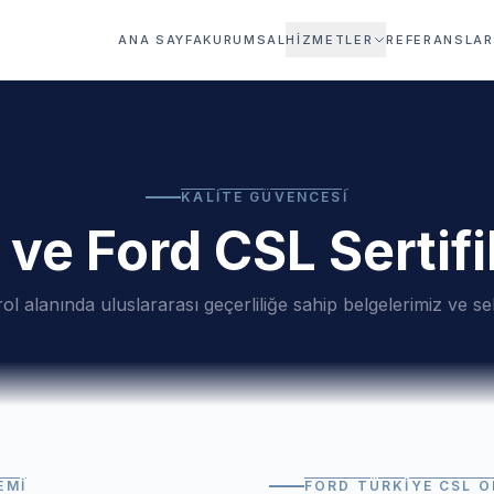
ANA SAYFA
KURUMSAL
HIZMETLER
REFERANSLAR
KALITE GÜVENCESI
 ve Ford CSL Sertifi
ol alanında uluslararası geçerliliğe sahip belgelerimiz ve s
EMI
FORD TÜRKIYE CSL O