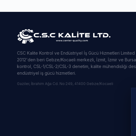
CSC Kalite Kontrol ve Endüstriyel İş Gücü Hizmetleri Limited
2012'den beri Gebze/Kocaeli merkezli, İzmit, İzmir ve Bursa
kontrol, CSL-1/CSL-2/CSL-3 denetim, kalite mühendisliği de
endüstriyel iş gücü hizmetleri.
Gaziler, İbrahim Ağa Cd. No:249, 41400 Gebze/Kocaeli