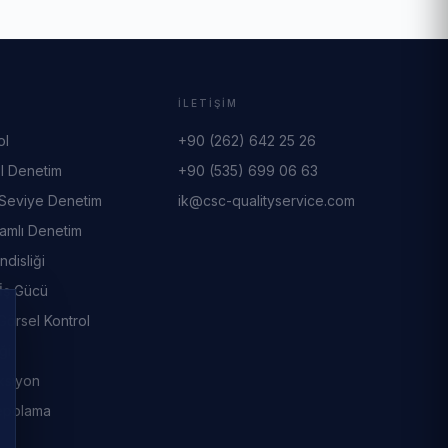
R
İLETIŞIM
ol
+90 (262) 642 25 26
l Denetim
+90 (535) 699 06 63
 Seviye Denetim
ik@csc-qualityservice.com
amlı Denetim
ndisliği
 İş Gücü
Görsel Kontrol
ği
eksiyon
Depolama